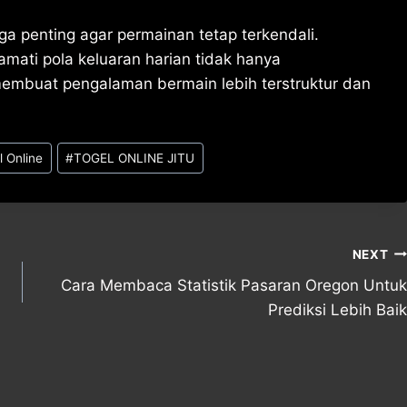
ga penting agar permainan tetap terkendali.
amati pola keluaran harian tidak hanya
embuat pengalaman bermain lebih terstruktur dan
l Online
#
TOGEL ONLINE JITU
NEXT
Cara Membaca Statistik Pasaran Oregon Untuk
Prediksi Lebih Baik