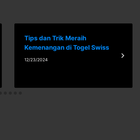
Tips dan Trik Meraih
Kemenangan di Togel Swiss
12/23/2024