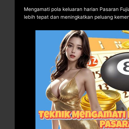
h
a
e
e
k
i
a
c
s
l
y
n
Mengamati pola keluaran harian Pasaran Fu
t
e
s
e
p
e
lebih tepat dan meningkatkan peluang kemen
s
b
e
g
e
A
o
n
r
p
o
g
a
p
k
e
m
r