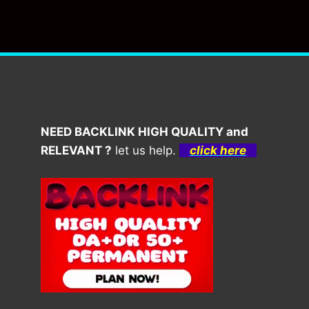
NEED BACKLINK HIGH QUALITY and
RELEVANT ?
let us help.
click here