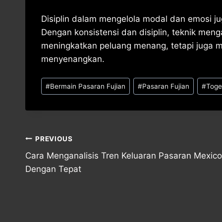
Disiplin dalam mengelola modal dan emosi ju
Dengan konsistensi dan disiplin, teknik meng
meningkatkan peluang menang, tetapi juga m
menyenangkan.
Post
#
Bermain Pasaran Fujian
#
Pasaran Fujian
#
Toge
Tags:
Post
PREVIOUS
Cara Menganalisis Tren Keluaran Pasaran Mexico
navigation
Dengan Tepat