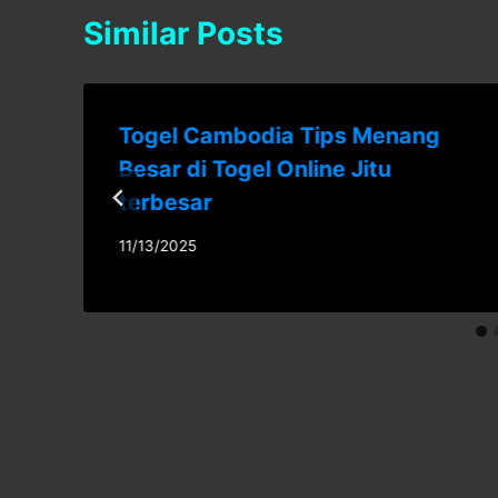
Similar Posts
Togel Cambodia Tips Menang
Besar di Togel Online Jitu
terbesar
11/13/2025