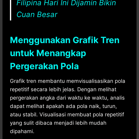
Filipina Hari Ini Dijamin Bikin
Cuan Besar
Menggunakan Grafik Tren
untuk Menangkap
Pergerakan Pola
Grafik tren membantu memvisualisasikan pola
repetitif secara lebih jelas. Dengan melihat
pergerakan angka dari waktu ke waktu, analis
dapat melihat apakah ada pola naik, turun,
atau stabil. Visualisasi membuat pola repetitif
yang sulit dibaca menjadi lebih mudah
dipahami.