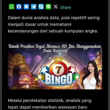
W
F
M
T
S
L
X
Share
h
a
e
e
k
i
a
c
s
l
y
n
Dalam dunia analisis data, pola repetitif sering
t
e
s
e
p
e
menjadi dasar untuk memahami
s
b
e
g
e
kecenderungan dari sebuah kumpulan angka.
A
o
n
r
p
o
g
a
p
k
e
m
r
Melalui pendekatan statistik, analisis yang
tepat dapat memberikan wawasan baru