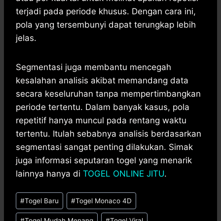
terjadi pada periode khusus. Dengan cara ini,
pola yang tersembunyi dapat terungkap lebih
jelas.
Segmentasi juga membantu mencegah
kesalahan analisis akibat memandang data
secara keseluruhan tanpa mempertimbangkan
periode tertentu. Dalam banyak kasus, pola
repetitif hanya muncul pada rentang waktu
tertentu. Itulah sebabnya analisis berdasarkan
segmentasi sangat penting dilakukan. Simak
juga informasi seputaran togel yang menarik
lainnya hanya di
TOGEL ONLINE JITU
.
Post
#
Togel Baru
#
Togel Monaco 4D
Tags:
#
Togel Mudah Menang
#
Togel Viral