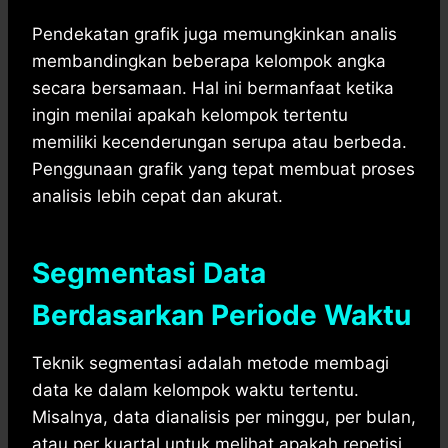
Pendekatan grafik juga memungkinkan analis
membandingkan beberapa kelompok angka
secara bersamaan. Hal ini bermanfaat ketika
ingin menilai apakah kelompok tertentu
memiliki kecenderungan serupa atau berbeda.
Penggunaan grafik yang tepat membuat proses
analisis lebih cepat dan akurat.
Segmentasi Data
Berdasarkan Periode Waktu
Teknik segmentasi adalah metode membagi
data ke dalam kelompok waktu tertentu.
Misalnya, data dianalisis per minggu, per bulan,
atau per kuartal untuk melihat apakah repetisi