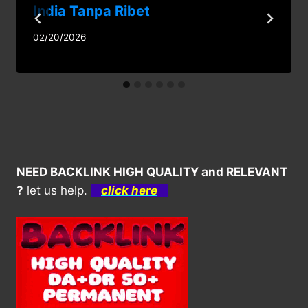
India Tanpa Ribet
02/20/2026
NEED BACKLINK HIGH QUALITY and RELEVANT
?
let us help.
click here