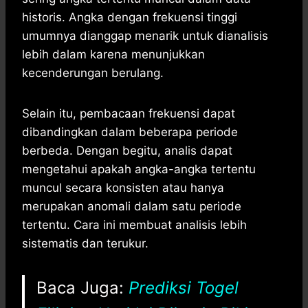
historis. Angka dengan frekuensi tinggi
umumnya dianggap menarik untuk dianalisis
lebih dalam karena menunjukkan
kecenderungan berulang.
Selain itu, pembacaan frekuensi dapat
dibandingkan dalam beberapa periode
berbeda. Dengan begitu, analis dapat
mengetahui apakah angka-angka tertentu
muncul secara konsisten atau hanya
merupakan anomali dalam satu periode
tertentu. Cara ini membuat analisis lebih
sistematis dan terukur.
Baca Juga:
Prediksi Togel