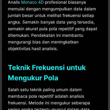
Analis
Monaco 4D
profesional biasanya
memulai dengan mengumpulkan data dalam
jumlah besar untuk melihat frekuensi setiap
angka. Semakin banyak data yang tersedia,
semakin akurat pula pola repetitif yang dapat
ditemukan. Pendekatan ini membantu
mengurangi bias dan meningkatkan
objektivitas hasil analisis.
Teknik Frekuensi untuk
Mengukur Pola
Salah satu teknik paling umum dalam
membaca pola repetitif adalah analisis
frekuensi. Metode ini mengukur seberapa
sering angka tertentu muncul dalam data