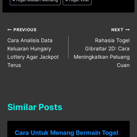
Post
PREVIOUS
NEXT
Cara Analisis Data
Rahasia Togel
navigation
Keluaran Hungary
Gibraltar 2D: Cara
Lottery Agar Jackpot
Meningkatkan Peluang
Terus
Cuan
Similar Posts
Cara Untuk Menang Bermain Togel