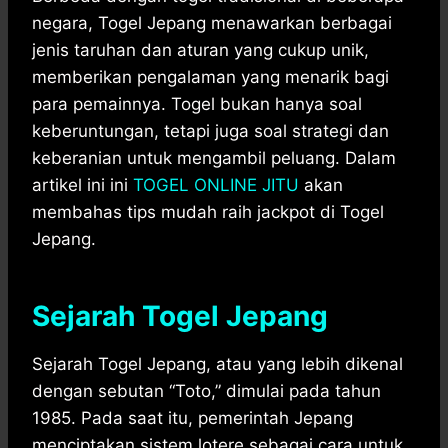
negara, Togel Jepang menawarkan berbagai
jenis taruhan dan aturan yang cukup unik,
memberikan pengalaman yang menarik bagi
para pemainnya. Togel bukan hanya soal
keberuntungan, tetapi juga soal strategi dan
keberanian untuk mengambil peluang. Dalam
artikel ini ini
TOGEL ONLINE JITU
akan
membahas tips mudah raih jackpot di Togel
Jepang.
Sejarah Togel Jepang
Sejarah Togel Jepang, atau yang lebih dikenal
dengan sebutan “Toto,” dimulai pada tahun
1985. Pada saat itu, pemerintah Jepang
menciptakan sistem lotere sebagai cara untuk