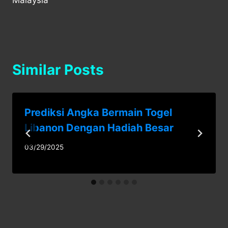
Similar Posts
Prediksi Angka Bermain Togel
Libanon Dengan Hadiah Besar
03/29/2025