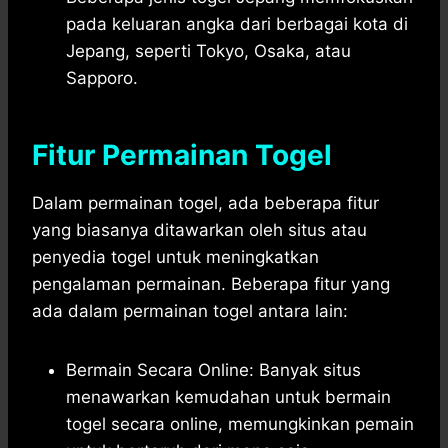
pada keluaran angka dari berbagai kota di
Jepang, seperti Tokyo, Osaka, atau
Sapporo.
Fitur Permainan Togel
Dalam permainan togel, ada beberapa fitur
yang biasanya ditawarkan oleh situs atau
penyedia togel untuk meningkatkan
pengalaman permainan. Beberapa fitur yang
ada dalam permainan togel antara lain:
Bermain Secara Online: Banyak situs
menawarkan kemudahan untuk bermain
togel secara online, memungkinkan pemain