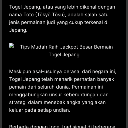
h
a
e
e
k
i
a
c
s
l
y
n
Togel Jepang, atau yang lebih dikenal dengan
t
e
s
e
p
e
nama Toto (Tōkyō Tōsu), adalah salah satu
s
b
e
g
e
jenis permainan judi yang cukup terkenal di
A
o
n
r
Jepang.
p
o
g
a
p
k
e
m
r
Meskipun asal-usulnya berasal dari negara ini,
Togel Jepang telah menarik perhatian banyak
pemain dari seluruh dunia. Permainan ini
menggabungkan unsur keberuntungan dan
strategi dalam menebak angka yang akan
keluar pada setiap undian.
Berbeda dengan togel tradisional di beberapa