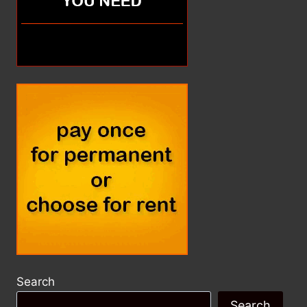
Search
Search