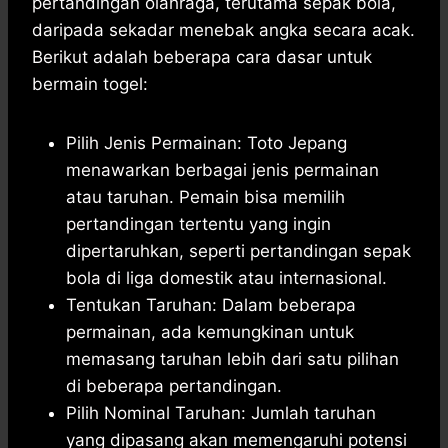
pertandingan olahraga, terutama sepak bola,
daripada sekadar menebak angka secara acak.
Berikut adalah beberapa cara dasar untuk
bermain togel:
Pilih Jenis Permainan: Toto Jepang
menawarkan berbagai jenis permainan
atau taruhan. Pemain bisa memilih
pertandingan tertentu yang ingin
dipertaruhkan, seperti pertandingan sepak
bola di liga domestik atau internasional.
Tentukan Taruhan: Dalam beberapa
permainan, ada kemungkinan untuk
memasang taruhan lebih dari satu pilihan
di beberapa pertandingan.
Pilih Nominal Taruhan: Jumlah taruhan
yang dipasang akan memengaruhi potensi