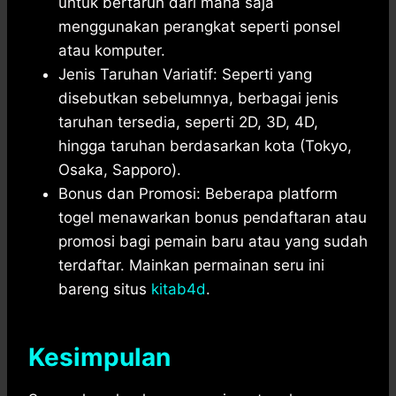
untuk bertaruh dari mana saja
menggunakan perangkat seperti ponsel
atau komputer.
Jenis Taruhan Variatif: Seperti yang
disebutkan sebelumnya, berbagai jenis
taruhan tersedia, seperti 2D, 3D, 4D,
hingga taruhan berdasarkan kota (Tokyo,
Osaka, Sapporo).
Bonus dan Promosi: Beberapa platform
togel menawarkan bonus pendaftaran atau
promosi bagi pemain baru atau yang sudah
terdaftar. Mainkan permainan seru ini
bareng situs
kitab4d
.
Kesimpulan