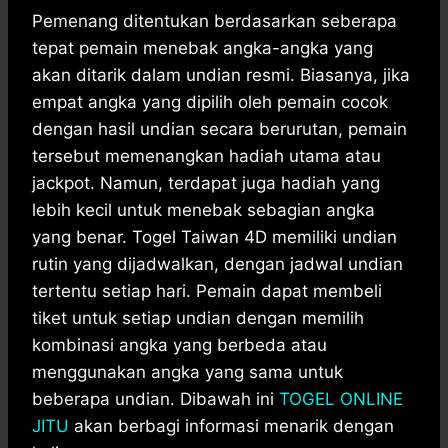
Pemenang ditentukan berdasarkan seberapa
tepat pemain menebak angka-angka yang
akan ditarik dalam undian resmi. Biasanya, jika
empat angka yang dipilih oleh pemain cocok
dengan hasil undian secara berurutan, pemain
tersebut memenangkan hadiah utama atau
jackpot. Namun, terdapat juga hadiah yang
lebih kecil untuk menebak sebagian angka
yang benar. Togel Taiwan 4D memiliki undian
rutin yang dijadwalkan, dengan jadwal undian
tertentu setiap hari. Pemain dapat membeli
tiket untuk setiap undian dengan memilih
kombinasi angka yang berbeda atau
menggunakan angka yang sama untuk
beberapa undian. Dibawah ini
TOGEL ONLINE
JITU
akan berbagi informasi menarik dengan