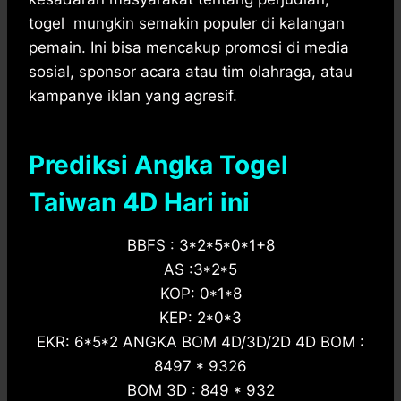
togel mungkin semakin populer di kalangan
pemain. Ini bisa mencakup promosi di media
sosial, sponsor acara atau tim olahraga, atau
kampanye iklan yang agresif.
Prediksi Angka Togel
Taiwan 4D Hari ini
BBFS : 3*2*5*0*1+8
AS :3*2*5
KOP: 0*1*8
KEP: 2*0*3
EKR: 6*5*2 ANGKA BOM 4D/3D/2D 4D BOM :
8497 * 9326
BOM 3D : 849 * 932