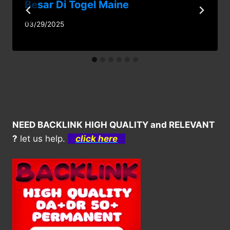
Besar Di Togel Maine
03/29/2025
NEED BACKLINK HIGH QUALITY and RELEVANT
?
let us help.
click here