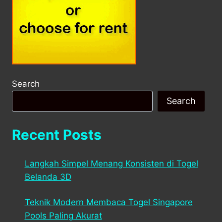
Search
Search
Recent Posts
Langkah Simpel Menang Konsisten di Togel
Belanda 3D
Teknik Modern Membaca Togel Singapore
Pools Paling Akurat