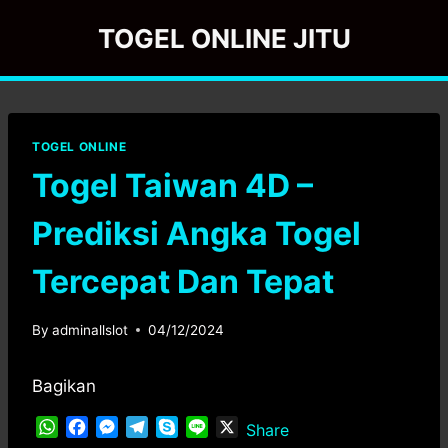
Skip
TOGEL ONLINE JITU
to
content
TOGEL ONLINE
Togel Taiwan 4D –
Prediksi Angka Togel
Tercepat Dan Tepat
By
adminallslot
04/12/2024
Bagikan
W
F
M
T
S
L
X
Share