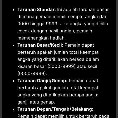
Taruhan Standar:
Ini adalah taruhan dasar
di mana pemain memilih empat angka dari
0000 hingga 9999. Jika angka yang dipilih
cocok dengan hasil undian, pemain
memenangkan hadiah.
Taruhan Besar/Kecil:
Pemain dapat
bertaruh apakah jumlah total keempat
angka yang ditarik akan berada dalam
kisaran besar (5000-9999) atau kecil
(0000-4999).
Taruhan Ganjil/Genap:
Pemain dapat
bertaruh apakah jumlah total keempat
angka yang ditarik akan berupa angka
ganjil atau genap.
Taruhan Depan/Tengah/Belakang:
Pemain dapat memilih untuk bertaruh pada