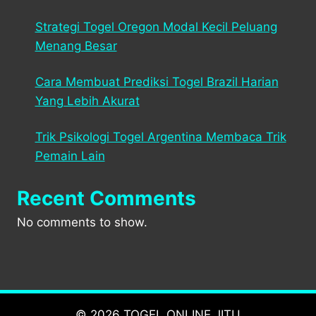
Strategi Togel Oregon Modal Kecil Peluang
Menang Besar
Cara Membuat Prediksi Togel Brazil Harian
Yang Lebih Akurat
Trik Psikologi Togel Argentina Membaca Trik
Pemain Lain
Recent Comments
No comments to show.
© 2026
TOGEL ONLINE JITU