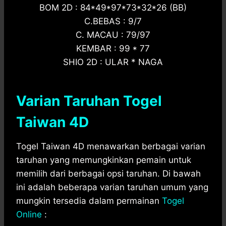
BOM 2D : 84*49*97*73*32*26 (BB)
C.BEBAS : 9/7
C. MACAU : 79/97
KEMBAR : 99 * 77
SHIO 2D : ULAR * NAGA
Varian Taruhan Togel
Taiwan 4D
Togel Taiwan 4D menawarkan berbagai varian
taruhan yang memungkinkan pemain untuk
memilih dari berbagai opsi taruhan. Di bawah
ini adalah beberapa varian taruhan umum yang
mungkin tersedia dalam permainan
Togel
Online
: