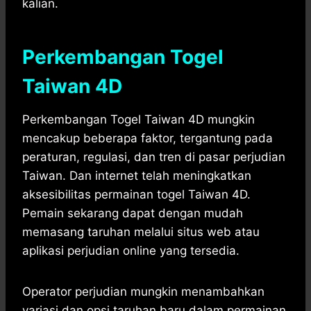
kalian.
Perkembangan Togel
Taiwan 4D
Perkembangan Togel Taiwan 4D mungkin
mencakup beberapa faktor, tergantung pada
peraturan, regulasi, dan tren di pasar perjudian
Taiwan. Dan internet telah meningkatkan
aksesibilitas permainan togel Taiwan 4D.
Pemain sekarang dapat dengan mudah
memasang taruhan melalui situs web atau
aplikasi perjudian online yang tersedia.
Operator perjudian mungkin menambahkan
variasi dan opsi taruhan baru dalam permainan