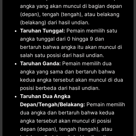
angka yang akan muncul di bagian depan
(depan), tengah (tengah), atau belakang
(belakang) dari hasil undian.
Taruhan Tunggal:
Pemain memilih satu
angka tunggal dari 0 hingga 9 dan
bertaruh bahwa angka itu akan muncul di
salah satu posisi dari hasil undian.
Taruhan Ganda:
Pemain memilih dua
angka yang sama dan bertaruh bahwa
kedua angka tersebut akan muncul di dua
posisi berbeda dari hasil undian.
Taruhan Dua Angka
Depan/Tengah/Belakang:
Pemain memilih
dua angka dan bertaruh bahwa kedua
angka tersebut akan muncul di posisi
depan (depan), tengah (tengah), atau