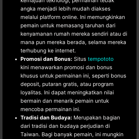
kemajuan teknologi, permainan tebak
angka menjadi lebih mudah diakses
melalui platform online. Ini memungkinkan
pemain untuk memasang taruhan dari
kenyamanan rumah mereka sendiri atau di
mana pun mereka berada, selama mereka
terhubung ke internet.
Promosi dan Bonus:
Situs
tempototo
kini
menawarkan promosi dan bonus
khusus untuk permainan ini, seperti bonus
deposit, putaran gratis, atau program
loyalitas. Ini dapat meningkatkan nilai
bermain dan menarik pemain untuk
mencoba permainan ini.
Tradisi dan Budaya:
Merupakan bagian
dari tradisi dan budaya perjudian di
Taiwan. Bagi banyak pemain, ini mungkin