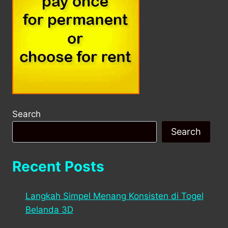
Search
Search
Recent Posts
Langkah Simpel Menang Konsisten di Togel
Belanda 3D