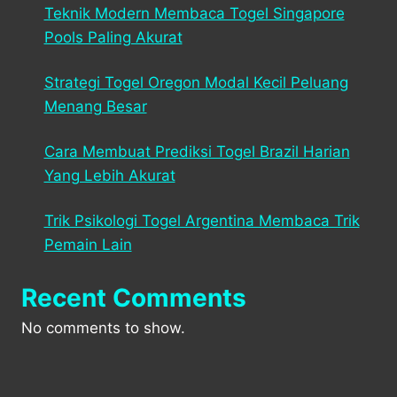
Teknik Modern Membaca Togel Singapore
Pools Paling Akurat
Strategi Togel Oregon Modal Kecil Peluang
Menang Besar
Cara Membuat Prediksi Togel Brazil Harian
Yang Lebih Akurat
Trik Psikologi Togel Argentina Membaca Trik
Pemain Lain
Recent Comments
No comments to show.