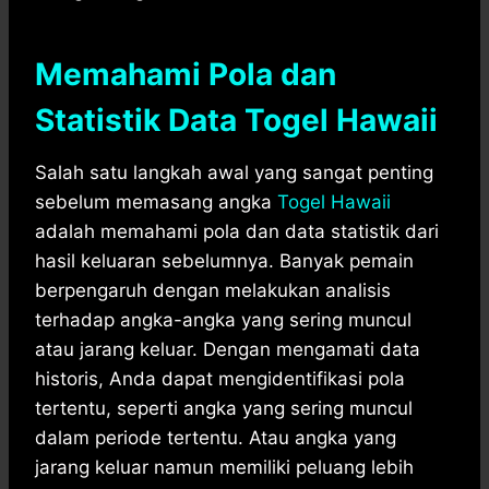
Memahami Pola dan
Statistik Data Togel Hawaii
Salah satu langkah awal yang sangat penting
sebelum memasang angka
Togel Hawaii
adalah memahami pola dan data statistik dari
hasil keluaran sebelumnya. Banyak pemain
berpengaruh dengan melakukan analisis
terhadap angka-angka yang sering muncul
atau jarang keluar. Dengan mengamati data
historis, Anda dapat mengidentifikasi pola
tertentu, seperti angka yang sering muncul
dalam periode tertentu. Atau angka yang
jarang keluar namun memiliki peluang lebih