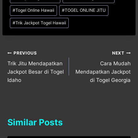
Tags:
#
Togel Online Hawaii
#
TOGEL ONLINE JITU
#
Trik Jackpot Togel Hawaii
Post
PREVIOUS
NEXT
Trik Jitu Mendapatkan
Cara Mudah
navigation
Jackpot Besar di Togel
Mendapatkan Jackpot
Idaho
di Togel Georgia
Similar Posts