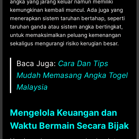
angka yang jarang keluar namun memiliki
kemungkinan kembali muncul. Ada juga yang
menerapkan sistem taruhan bertahap, seperti
taruhan ganda atau sistem angka bertingkat,
untuk memaksimalkan peluang kemenangan
sekaligus mengurangi risiko kerugian besar.
Baca Juga:
Cara Dan Tips
Mudah Memasang Angka Togel
Malaysia
Mengelola Keuangan dan
Waktu Bermain Secara Bijak