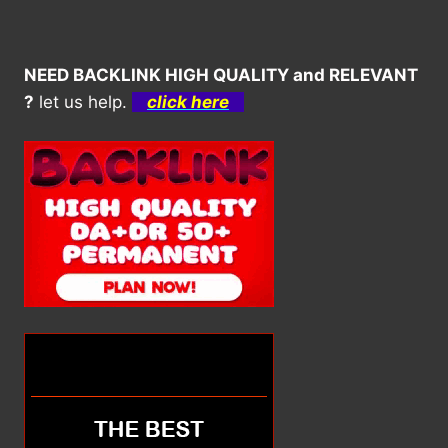
NEED BACKLINK HIGH QUALITY and RELEVANT
?
let us help.
click here