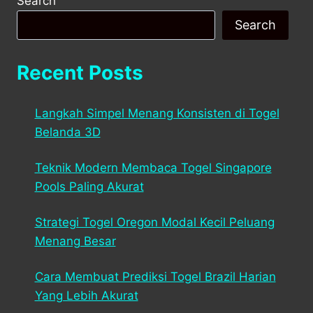
Search
Search
Recent Posts
Langkah Simpel Menang Konsisten di Togel
Belanda 3D
Teknik Modern Membaca Togel Singapore
Pools Paling Akurat
Strategi Togel Oregon Modal Kecil Peluang
Menang Besar
Cara Membuat Prediksi Togel Brazil Harian
Yang Lebih Akurat