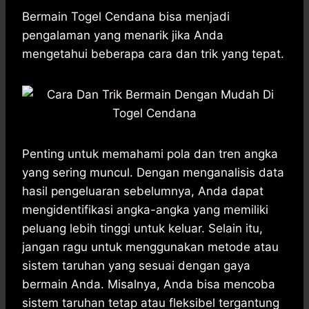
h
a
e
e
k
i
a
c
s
l
y
n
Bermain Togel Cendana bisa menjadi
t
e
s
e
p
e
pengalaman yang menarik jika Anda
s
b
e
g
e
mengetahui beberapa cara dan trik yang tepat.
A
o
n
r
p
o
g
a
p
k
e
m
r
Penting untuk memahami pola dan tren angka
yang sering muncul. Dengan menganalisis data
hasil pengeluaran sebelumnya, Anda dapat
mengidentifikasi angka-angka yang memiliki
peluang lebih tinggi untuk keluar. Selain itu,
jangan ragu untuk menggunakan metode atau
sistem taruhan yang sesuai dengan gaya
bermain Anda. Misalnya, Anda bisa mencoba
sistem taruhan tetap atau fleksibel tergantung