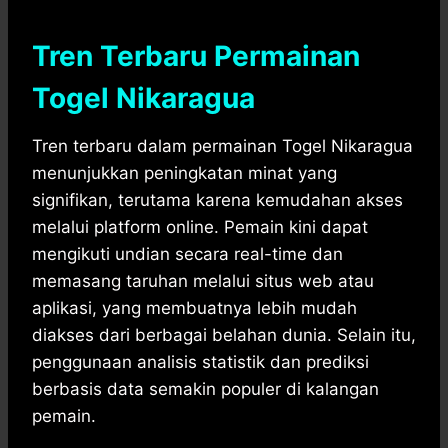
Tren Terbaru Permainan
Togel Nikaragua
Tren terbaru dalam permainan Togel Nikaragua
menunjukkan peningkatan minat yang
signifikan, terutama karena kemudahan akses
melalui platform online. Pemain kini dapat
mengikuti undian secara real-time dan
memasang taruhan melalui situs web atau
aplikasi, yang membuatnya lebih mudah
diakses dari berbagai belahan dunia. Selain itu,
penggunaan analisis statistik dan prediksi
berbasis data semakin populer di kalangan
pemain.