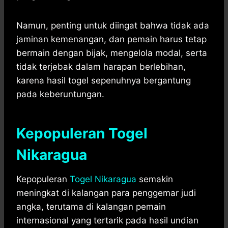
Namun, penting untuk diingat bahwa tidak ada
jaminan kemenangan, dan pemain harus tetap
bermain dengan bijak, mengelola modal, serta
tidak terjebak dalam harapan berlebihan,
karena hasil togel sepenuhnya bergantung
pada keberuntungan.
Kepopuleran Togel
Nikaragua
Kepopuleran
Togel Nikaragua
semakin
meningkat di kalangan para penggemar judi
angka, terutama di kalangan pemain
internasional yang tertarik pada hasil undian