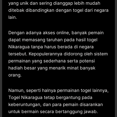
yang unik dan sering dianggap lebih mudah
ditebak dibandingkan dengan togel dari negara
lain.
Dengan adanya akses online, banyak pemain
dapat memasang taruhan pada hasil togel
Nikaragua tanpa harus berada di negara
tersebut. Kepopulerannya didorong oleh sistem
permainan yang sederhana serta potensi
hadiah besar yang menarik minat banyak
orang.
Namun, seperti halnya permainan togel lainnya,
Togel Nikaragua tetap bergantung pada
keberuntungan, dan para pemain disarankan
untuk bermain secara bertanggung jawab.