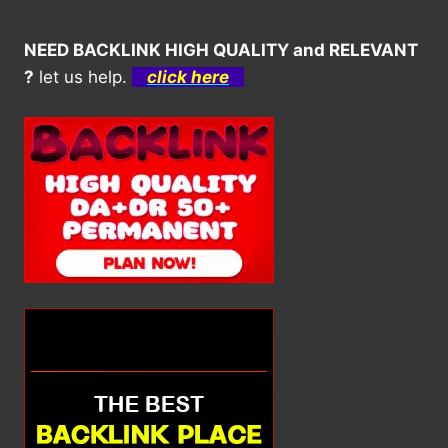
NEED BACKLINK HIGH QUALITY and RELEVANT
?
let us help.
click here