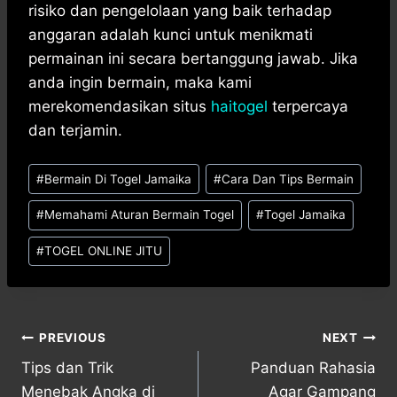
risiko dan pengelolaan yang baik terhadap
anggaran adalah kunci untuk menikmati
permainan ini secara bertanggung jawab. Jika
anda ingin bermain, maka kami
merekomendasikan situs
haitogel
terpercaya
dan terjamin.
Post
#
Bermain Di Togel Jamaika
#
Cara Dan Tips Bermain
Tags:
#
Memahami Aturan Bermain Togel
#
Togel Jamaika
#
TOGEL ONLINE JITU
Post
PREVIOUS
NEXT
Tips dan Trik
Panduan Rahasia
navigation
Menebak Angka di
Agar Gampang