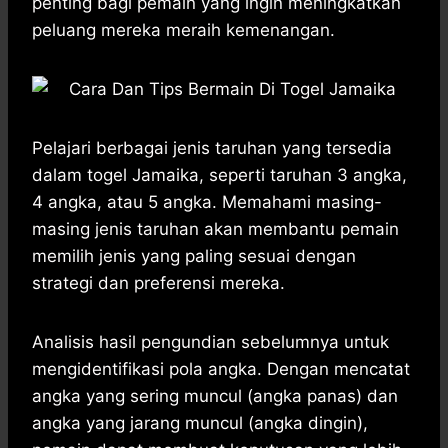
penting bagi pemain yang ingin meningkatkan
s
b
e
g
e
peluang mereka meraih kemenangan.
A
o
n
r
p
o
g
a
p
k
e
m
r
Pelajari berbagai jenis taruhan yang tersedia
dalam togel Jamaika, seperti taruhan 3 angka,
4 angka, atau 5 angka. Memahami masing-
masing jenis taruhan akan membantu pemain
memilih jenis yang paling sesuai dengan
strategi dan preferensi mereka.
Analisis hasil pengundian sebelumnya untuk
mengidentifikasi pola angka. Dengan mencatat
angka yang sering muncul (angka panas) dan
angka yang jarang muncul (angka dingin),