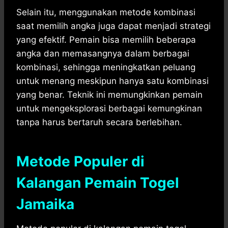
Selain itu, menggunakan metode kombinasi
saat memilih angka juga dapat menjadi strategi
yang efektif. Pemain bisa memilih beberapa
angka dan memasangnya dalam berbagai
kombinasi, sehingga meningkatkan peluang
untuk menang meskipun hanya satu kombinasi
yang benar. Teknik ini memungkinkan pemain
untuk mengeksplorasi berbagai kemungkinan
tanpa harus bertaruh secara berlebihan.
Metode Populer di
Kalangan Pemain Togel
Jamaika