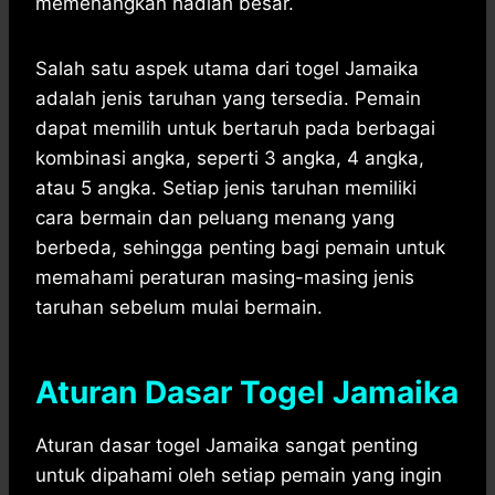
memenangkan hadiah besar.
Salah satu aspek utama dari togel Jamaika
adalah jenis taruhan yang tersedia. Pemain
dapat memilih untuk bertaruh pada berbagai
kombinasi angka, seperti 3 angka, 4 angka,
atau 5 angka. Setiap jenis taruhan memiliki
cara bermain dan peluang menang yang
berbeda, sehingga penting bagi pemain untuk
memahami peraturan masing-masing jenis
taruhan sebelum mulai bermain.
Aturan Dasar Togel Jamaika
Aturan dasar togel Jamaika sangat penting
untuk dipahami oleh setiap pemain yang ingin