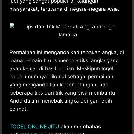
judi yang sangat populer di kalangan
s
b
e
g
e
masyarakat, terutama di negara-negara Asia.
A
o
n
r
p
o
g
a
p
k
e
m
r
Permainan ini mengandalkan tebakan angka, di
mana pemain harus memprediksi angka yang
akan keluar di hasil undian. Meskipun togel
pada umumnya dikenal sebagai permainan
yang mengandalkan keberuntungan, ada
beberapa tips dan trik yang bisa membantu
Anda dalam menebak angka dengan lebih
cermat.
TOGEL ONLINE JITU
akan membahas