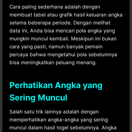
Cara paling sederhana adalah dengan
membuat tabel atau grafik hasil keluaran angka
selama beberapa periode. Dengan melihat
data ini, Anda bisa mencari pola angka yang
mungkin muncul kembali. Meskipun ini bukan
cara yang pasti, namun banyak pemain
percaya bahwa mengetahui pola sebelumnya
bisa meningkatkan peluang menang.
Perhatikan Angka yang
Sering Muncul
Salah satu trik lainnya adalah dengan
memperhatikan angka-angka yang sering
muncul dalam hasil togel sebelumnya. Angka