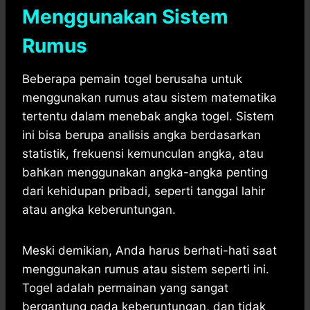
Menggunakan Sistem
Rumus
Beberapa pemain togel berusaha untuk
menggunakan rumus atau sistem matematika
tertentu dalam menebak angka togel. Sistem
ini bisa berupa analisis angka berdasarkan
statistik, frekuensi kemunculan angka, atau
bahkan menggunakan angka-angka penting
dari kehidupan pribadi, seperti tanggal lahir
atau angka keberuntungan.
Meski demikian, Anda harus berhati-hati saat
menggunakan rumus atau sistem seperti ini.
Togel adalah permainan yang sangat
bergantung pada keberuntungan, dan tidak