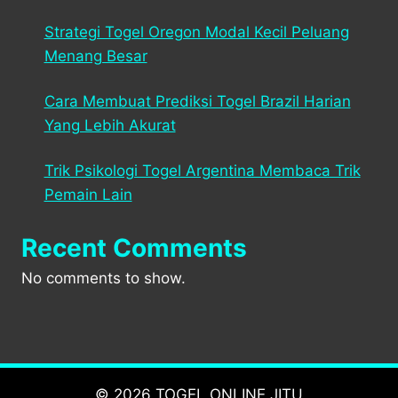
Strategi Togel Oregon Modal Kecil Peluang
Menang Besar
Cara Membuat Prediksi Togel Brazil Harian
Yang Lebih Akurat
Trik Psikologi Togel Argentina Membaca Trik
Pemain Lain
Recent Comments
No comments to show.
© 2026
TOGEL ONLINE JITU