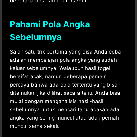
beberapa tips dan trik tersebut.
Pahami Pola Angka
Sebelumnya
Salah satu trik pertama yang bisa Anda coba
adalah mempelajari pola angka yang sudah
keluar sebelumnya. Walaupun hasil togel
bersifat acak, namun beberapa pemain
percaya bahwa ada pola tertentu yang bisa
ditemukan jika dilihat secara teliti. Anda bisa
mulai dengan menganalisis hasil-hasil
sebelumnya untuk mencari tahu apakah ada
angka yang sering muncul atau tidak pernah
muncul sama sekali.