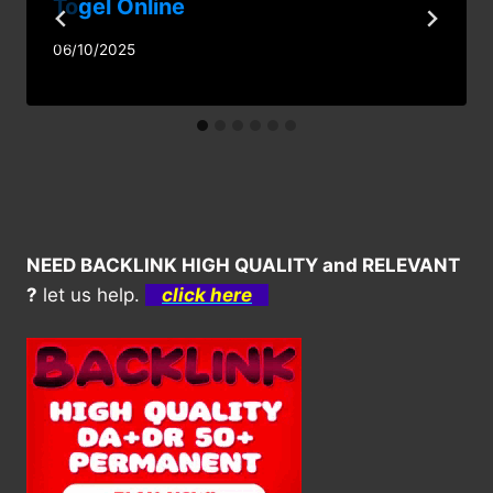
Togel Online
06/10/2025
NEED BACKLINK HIGH QUALITY and RELEVANT
?
let us help.
click here