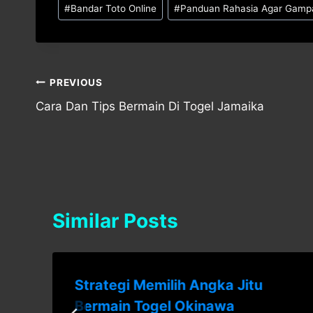
Post
#
Bandar Toto Online
#
Panduan Rahasia Agar Gamp
Tags:
Post
PREVIOUS
Cara Dan Tips Bermain Di Togel Jamaika
navigation
Similar Posts
Strategi Memilih Angka Jitu
Bermain Togel Okinawa