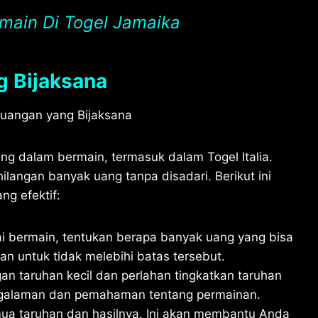
main Di Togel Jamaika
 Bijaksana
g dalam bermain, termasuk dalam Togel Italia.
ilangan banyak uang tanpa disadari. Berikut ini
g efektif:
i bermain, tentukan berapa banyak uang yang bisa
n untuk tidak melebihi batas tersebut.
an taruhan kecil dan perlahan tingkatkan taruhan
galaman dan pemahaman tentang permainan.
ua taruhan dan hasilnya. Ini akan membantu Anda