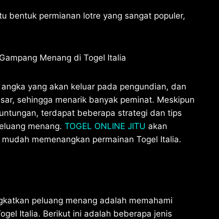
atu bentuk permianan lotre yang sangat populer,
 angka yang akan keluar pada pengundian, dan
esar, sehingga menarik banyak peminat. Meskipun
ntungan, terdapat beberapa strategi dan tips
peluang menang.
TOGEL ONLINE JITU
akan
h mudah memenangkan permainan Togel Italia.
ingkatkan peluang menang adalah memahami
gel Italia. Berikut ini adalah beberapa jenis