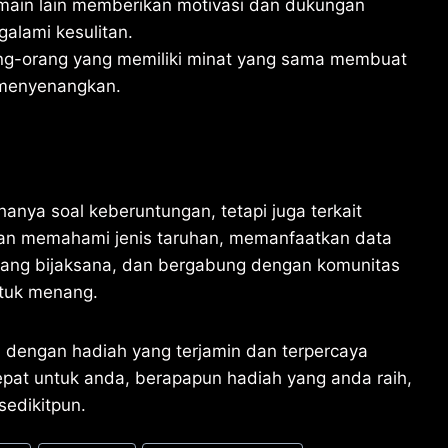
main lain memberikan motivasi dan dukungan
alami kesulitan.
rang-orang yang memiliki minat yang sama membuat
 menyenangkan.
anya soal keberuntungan, tetapi juga terkait
ngan memahami jenis taruhan, memanfaatkan data
ang bijaksana, dan bergabung dengan komunitas
tuk menang.​
l dengan hadiah yang terjamin dan terpercaya
epat untuk anda, berapapun hadiah yang anda raih,
edikitpun.