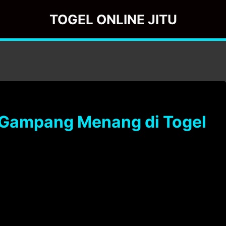
TOGEL ONLINE JITU
 Gampang Menang di Togel