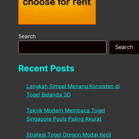
Search
Search
Recent Posts
Langkah Simpel Menang Konsisten di
Togel Belanda 3D
Teknik Modern Membaca Togel
Singapore Pools Paling Akurat
Strategi Togel Oregon Modal Kecil