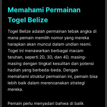
Memahami Permainan
Togel Belize
Togel Belize adalah permainan tebak angka di
mana pemain memilih nomor yang mereka
harapkan akan muncul dalam undian resmi.
Togel ini menawarkan berbagai macam
taruhan, seperti 2D, 3D, dan 4D, masing-
masing dengan tingkat kesulitan dan potensi
hadiah yang berbeda-beda. Dengan
memahami struktur permainan ini, pemain bisa
lebih baik dalam merencanakan strategi
mereka.
Pemain perlu menyadari bahwa di balik