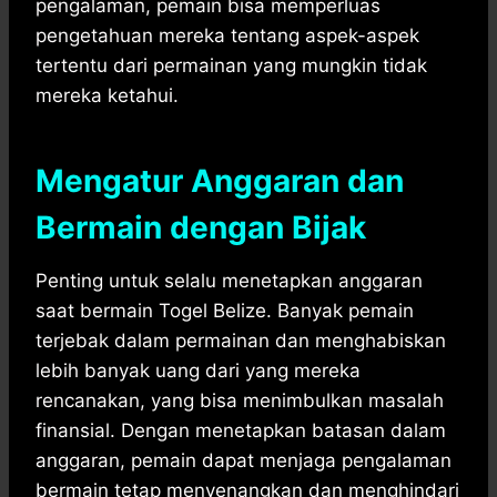
pengalaman, pemain bisa memperluas
pengetahuan mereka tentang aspek-aspek
tertentu dari permainan yang mungkin tidak
mereka ketahui.
Mengatur Anggaran dan
Bermain dengan Bijak
Penting untuk selalu menetapkan anggaran
saat bermain Togel Belize. Banyak pemain
terjebak dalam permainan dan menghabiskan
lebih banyak uang dari yang mereka
rencanakan, yang bisa menimbulkan masalah
finansial. Dengan menetapkan batasan dalam
anggaran, pemain dapat menjaga pengalaman
bermain tetap menyenangkan dan menghindari