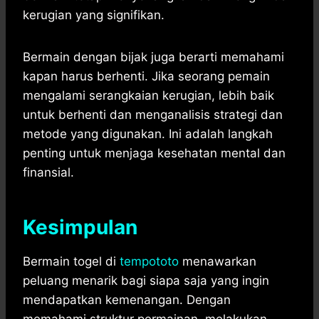
kerugian yang signifikan.
Bermain dengan bijak juga berarti memahami
kapan harus berhenti. Jika seorang pemain
mengalami serangkaian kerugian, lebih baik
untuk berhenti dan menganalisis strategi dan
metode yang digunakan. Ini adalah langkah
penting untuk menjaga kesehatan mental dan
finansial.
Kesimpulan
Bermain togel di
tempototo
menawarkan
peluang menarik bagi siapa saja yang ingin
mendapatkan kemenangan. Dengan