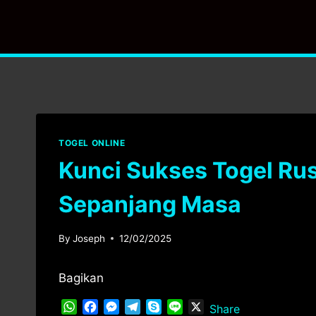
Skip
to
content
TOGEL ONLINE
Kunci Sukses Togel Rus
Sepanjang Masa
By
Joseph
12/02/2025
Bagikan
W
F
M
T
S
L
X
Share