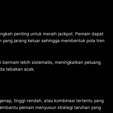
angkah penting untuk meraih jackpot. Pemain dapat
yang jarang keluar sehingga membentuk pola tren
bermain lebih sistematis, meningkatkan peluang
da tebakan acak.
enap, tinggi-rendah, atau kombinasi tertentu yang
i membantu pemain menyusun strategi taruhan yang