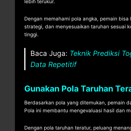
lebih terukur.
Dengan memahami pola angka, pemain bisa be
strategi, dan menyesuaikan taruhan sesuai 
tinggi.
Baca Juga:
Teknik Prediksi 
Data Repetitif
Gunakan Pola Taruhan Ter
Berdasarkan pola yang ditemukan, pemain da
Pola ini membantu mengevaluasi hasil dan me
Dengan pola taruhan teratur, peluang menang 