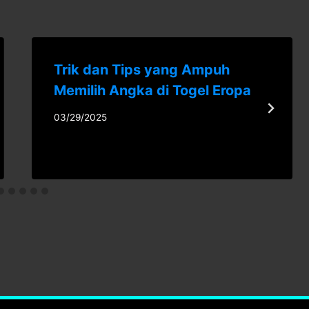
Trik dan Tips yang Ampuh
Memilih Angka di Togel Eropa
03/29/2025