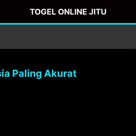
TOGEL ONLINE JITU
ia Paling Akurat