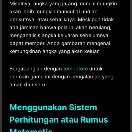
Misalnya, angka yang jarang muncul mungkin
akan lebih mungkin muncul di undian
berikutnya, atau sebaliknya. Meskipun tidak
ada jaminan bahwa pola ini akan berulang,
menganalisis angka keluaran sebelumnya
dapat memberi Anda gambaran mengenai
kemungkinan angka yang akan keluar.
Bergabunglah dengan
tempototo
untuk
bermain game ini dengan pengalaman yang
aman dan seru.
Menggunakan Sistem
Perhitungan atau Rumus