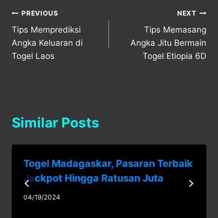
Post
PREVIOUS
NEXT
Tips Memprediksi
Tips Memasang
navigation
Angka Keluaran di
Angka Jitu Bermain
Togel Laos
Togel Etiopia 6D
Similar Posts
Togel Madagaskar, Pasaran Terbaik
Jackpot Hingga Ratusan Juta
04/19/2024