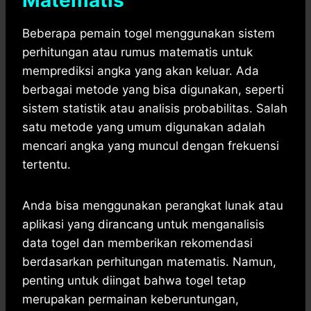
Matematis
Beberapa pemain togel menggunakan sistem
perhitungan atau rumus matematis untuk
memprediksi angka yang akan keluar. Ada
berbagai metode yang bisa digunakan, seperti
sistem statistik atau analisis probabilitas. Salah
satu metode yang umum digunakan adalah
mencari angka yang muncul dengan frekuensi
tertentu.
Anda bisa menggunakan perangkat lunak atau
aplikasi yang dirancang untuk menganalisis
data togel dan memberikan rekomendasi
berdasarkan perhitungan matematis. Namun,
penting untuk diingat bahwa togel tetap
merupakan permainan keberuntungan,