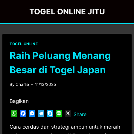
Skip
TOGEL ONLINE JITU
to
content
TOGEL ONLINE
Raih Peluang Menang
Besar di Togel Japan
By
Charlie
11/13/2025
Bagikan
W
F
M
T
S
L
X
Share
h
a
e
e
k
i
a
c
s
l
y
n
Cara cerdas dan strategi ampuh untuk meraih
t
e
s
e
p
e