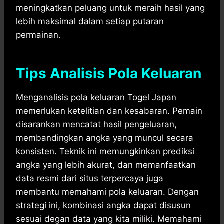
meningkatkan peluang untuk meraih hasil yang
lebih maksimal dalam setiap putaran
permainan.
Tips Analisis Pola Keluaran
Menganalisis pola keluaran Togel Japan
memerlukan ketelitian dan kesabaran. Pemain
disarankan mencatat hasil pengeluaran,
membandingkan angka yang muncul secara
konsisten. Teknik ini memungkinkan prediksi
angka yang lebih akurat, dan memanfaatkan
data resmi dari situs terpercaya juga
membantu memahami pola keluaran. Dengan
strategi ini, kombinasi angka dapat disusun
sesuai degan data yang kita miliki. Memahami