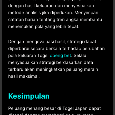
dengan hasil keluaran dan menyesuaikan
metode analisis jika diperlukan. Menyimpan
catatan harian tentang tren angka membantu
menemukan pola yang lebih tepat.
Dengan mengevaluasi hasil, strategi dapat
diperbarui secara berkala terhadap perubahan
pola keluaran Togel
obeng bet
. Selalu
menyesuaikan strategi berdasarkan data
terbaru akan meningkatkan peluang meraih
hasil maksimal.
Kesimpulan
Peluang menang besar di Togel Japan dapat