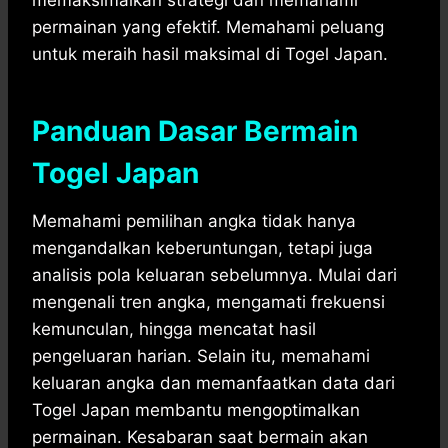
memaksimalkan strategi dan memahami
permainan yang efektif. Memahami peluang
untuk meraih hasil maksimal di Togel Japan.
Panduan Dasar Bermain
Togel Japan
Memahami pemilihan angka tidak hanya
mengandalkan keberuntungan, tetapi juga
analisis pola keluaran sebelumnya. Mulai dari
mengenali tren angka, mengamati frekuensi
kemunculan, hingga mencatat hasil
pengeluaran harian. Selain itu, memahami
keluaran angka dan memanfaatkan data dari
Togel Japan membantu mengoptimalkan
permainan. Kesabaran saat bermain akan