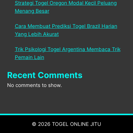
Strategi Togel Oregon Modal Kecil Peluang
Menang Besar
Cara Membuat Prediksi Togel Brazil Harian
Yang Lebih Akurat
Trik Psikologi Togel Argentina Membaca Trik
Pemain Lain
Recent Comments
No comments to show.
© 2026
TOGEL ONLINE JITU