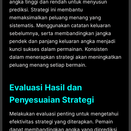
angka tinggi dan rendah untuk menyusun
prediksi. Strategi ini membantu
memaksimalkan peluang menang yang
sistematis. Menggunakan catatan keluaran
sebelumnya, serta membandingkan jangka
pendek dan panjang keluaran angka menjadi
kunci sukses dalam permainan. Konsisten
dalam menerapkan strategi akan meningkatkan
peluang menang setiap bermain.
Evaluasi Hasil dan
Penyesuaian Strategi
Melakukan evaluasi penting untuk mengetahui
efektivitas strategi yang diterapkan. Pemain
dapat membandingkan angka yang diprediksi