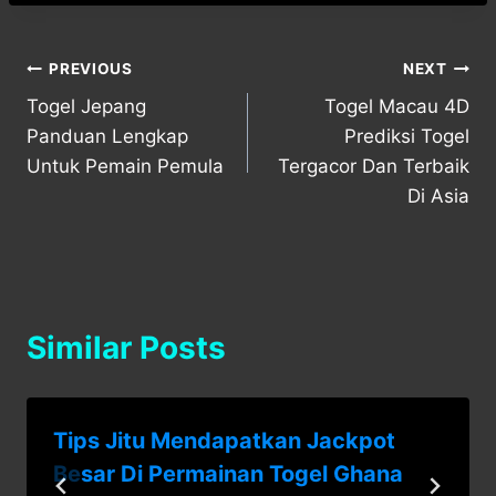
Post
PREVIOUS
NEXT
Togel Jepang
Togel Macau 4D
navigation
Panduan Lengkap
Prediksi Togel
Untuk Pemain Pemula
Tergacor Dan Terbaik
Di Asia
Similar Posts
Tips Jitu Mendapatkan Jackpot
Besar Di Permainan Togel Ghana