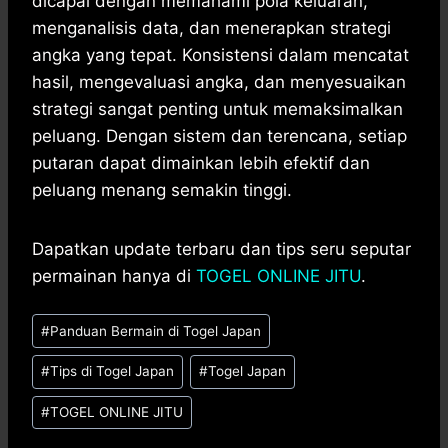
dicapai dengan memahami pola keluaran,
menganalisis data, dan menerapkan strategi
angka yang tepat. Konsistensi dalam mencatat
hasil, mengevaluasi angka, dan menyesuaikan
strategi sangat penting untuk memaksimalkan
peluang. Dengan sistem dan terencana, setiap
putaran dapat dimainkan lebih efektif dan
peluang menang semakin tinggi.
Dapatkan update terbaru dan tips seru seputar
permainan hanya di
TOGEL ONLINE JITU
.
Post
#
Panduan Bermain di Togel Japan
Tags:
#
Tips di Togel Japan
#
Togel Japan
#
TOGEL ONLINE JITU