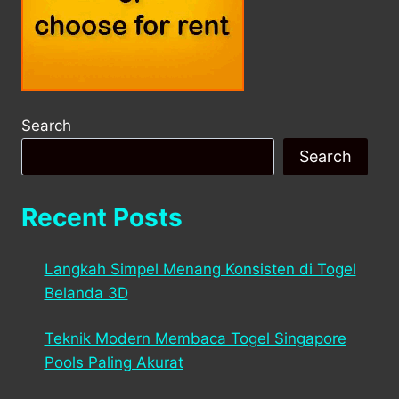
Search
Search
Recent Posts
Langkah Simpel Menang Konsisten di Togel
Belanda 3D
Teknik Modern Membaca Togel Singapore
Pools Paling Akurat