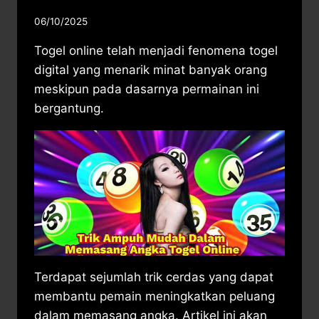
06/10/2025
Togel online telah menjadi fenomena togel
digital yang menarik minat banyak orang
meskipun pada dasarnya permainan ini
bergantung.
Terdapat sejumlah trik cerdas yang dapat
membantu pemain meningkatkan peluang
dalam memasang angka. Artikel ini akan