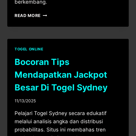
berkembang.
PASARAN
READ MORE
TOGEL
ONLINE
POPULER
ASIA
SAT
TOGEL ONLINE
INI
HADIAH
Bocoran Tips
RATUSAN
JUTA
Mendapatkan Jackpot
Besar Di Togel Sydney
11/13/2025
Pelajari Togel Sydney secara edukatif
melalui analisis angka dan distribusi
probabilitas. Situs ini membahas tren