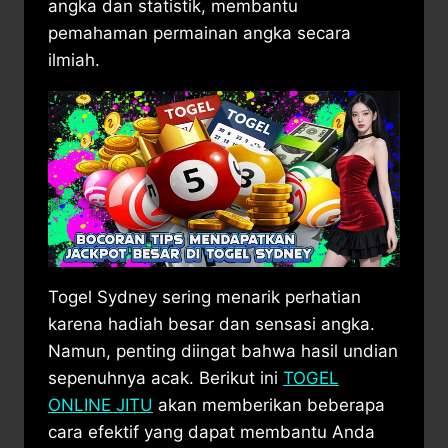
angka dan statistik, membantu
pemahaman permainan angka secara
ilmiah.
Togel Sydney sering menarik perhatian
karena hadiah besar dan sensasi angka.
Namun, penting diingat bahwa hasil undian
sepenuhnya acak. Berikut ini
TOGEL
ONLINE JITU
akan memberikan beberapa
cara efektif yang dapat membantu Anda