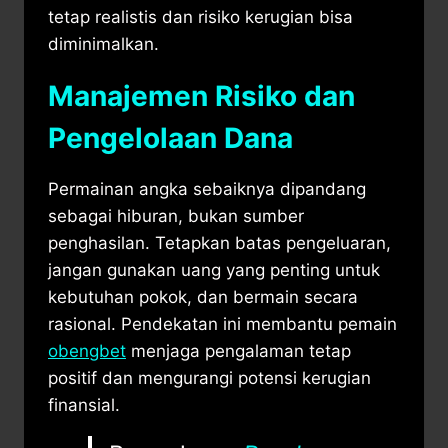
tetap realistis dan risiko kerugian bisa
diminimalkan.
Manajemen Risiko dan
Pengelolaan Dana
Permainan angka sebaiknya dipandang
sebagai hiburan, bukan sumber
penghasilan. Tetapkan batas pengeluaran,
jangan gunakan uang yang penting untuk
kebutuhan pokok, dan bermain secara
rasional. Pendekatan ini membantu pemain
obengbet
menjaga pengalaman tetap
positif dan mengurangi potensi kerugian
finansial.