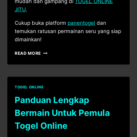
mudah dan gampang di
TOGEL ONLINE
JITU
.
Cukup buka platform
panentogel
dan
temukan ratusan permainan seru yang siap
dimainkan!
TRIK
READ MORE
AMPUH
MUDAH
DALAM
MEMASANG
ANGKA
TOGEL ONLINE
TOGEL
ONLINE
Panduan Lengkap
Bermain Untuk Pemula
Togel Online