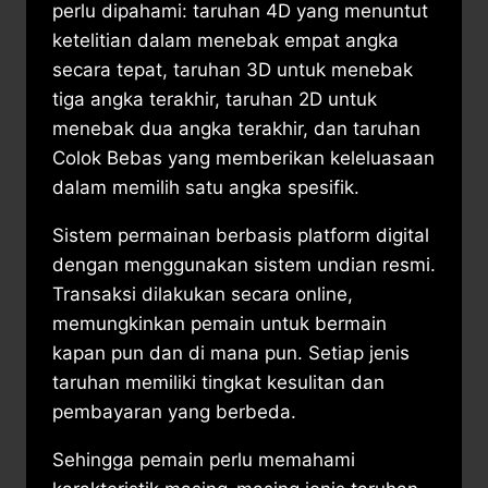
perlu dipahami: taruhan 4D yang menuntut
ketelitian dalam menebak empat angka
secara tepat, taruhan 3D untuk menebak
tiga angka terakhir, taruhan 2D untuk
menebak dua angka terakhir, dan taruhan
Colok Bebas yang memberikan keleluasaan
dalam memilih satu angka spesifik.
Sistem permainan berbasis platform digital
dengan menggunakan sistem undian resmi.
Transaksi dilakukan secara online,
memungkinkan pemain untuk bermain
kapan pun dan di mana pun. Setiap jenis
taruhan memiliki tingkat kesulitan dan
pembayaran yang berbeda.
Sehingga pemain perlu memahami