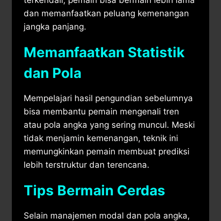
terkendali, pemain bisa bermain lebih lama
dan memanfaatkan peluang kemenangan
jangka panjang.
Memanfaatkan Statistik
dan Pola
Mempelajari hasil pengundian sebelumnya
bisa membantu pemain mengenali tren
atau pola angka yang sering muncul. Meski
tidak menjamin kemenangan, teknik ini
memungkinkan pemain membuat prediksi
lebih terstruktur dan terencana.
Tips Bermain Cerdas
Selain manajemen modal dan pola angka,