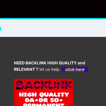
a
NEED BACKLINK HIGH QUALITY and
RELEVANT ?
let us help.
click here