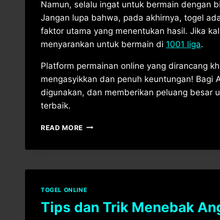
Namun, selalu ingat untuk bermain dengan b
Jangan lupa bahwa, pada akhirnya, togel ad
faktor utama yang menentukan hasil. Jika ka
menyarankan untuk bermain di
1001 liga
.
Platform permainan online yang dirancang 
mengasyikkan dan penuh keuntungan! Bagi A
digunakan, dan memberikan peluang besar 
terbaik.
TIPS
READ MORE
DAN
TRIK
MENEBAK
ANGKA
DI
TOGEL
TOGEL ONLINE
SWEDIA
Tips dan Trik Menebak An