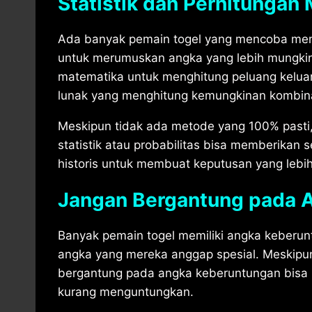
Statistik dan Perhitungan
Ada banyak pemain togel yang mencoba mema
untuk merumuskan angka yang lebih mungk
matematika untuk menghitung peluang kelua
lunak yang menghitung kemungkinan kombina
Meskipun tidak ada metode yang 100% pasti
statistik atau probabilitas bisa memberikan
historis untuk membuat keputusan yang lebih 
Jangan Bergantung pada 
Banyak pemain togel memiliki angka keberuntu
angka yang mereka anggap spesial. Meskipun 
bergantung pada angka keberuntungan bisa 
kurang menguntungkan.