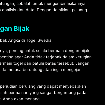
ntungan, cobalah untuk mengombinasikannya
a analisis dan data. Dengan demikian, peluang
gan Bijak
nnya, penting untuk selalu bermain dengan bijak.
penting agar Anda tidak terjebak dalam kerugian
rmain togel dan patuhi batas tersebut. Jangan
nda merasa beruntung atau ingin mengejar
la perjudian berulang yang dapat menyebabkan
dalah permainan yang sangat bergantung pada
wa Anda akan menang.