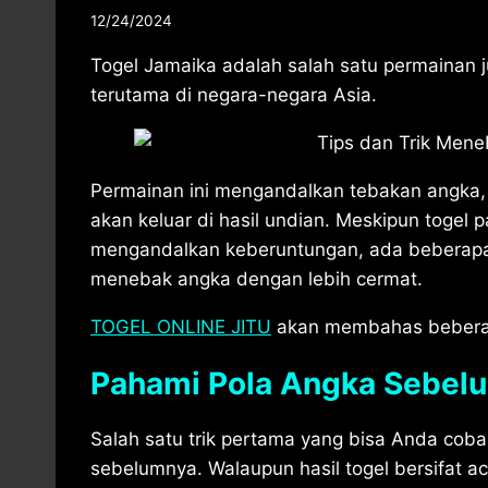
12/24/2024
Togel Jamaika adalah salah satu permainan j
terutama di negara-negara Asia.
Permainan ini mengandalkan tebakan angka,
akan keluar di hasil undian. Meskipun toge
mengandalkan keberuntungan, ada beberapa
menebak angka dengan lebih cermat.
TOGEL ONLINE JITU
akan membahas beberapa
Pahami Pola Angka Sebel
Salah satu trik pertama yang bisa Anda cob
sebelumnya. Walaupun hasil togel bersifat