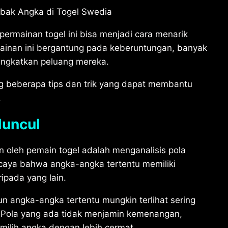
ermainan togel ini bisa menjadi cara menarik
ainan ini bergantung pada keberuntungan, banyak
ningkatkan peluang mereka.
beberapa tips dan trik yang dapat membantu
.
Muncul
 oleh pemain togel adalah menganalisis pola
caya bahwa angka-angka tertentu memiliki
ipada yang lain.
n angka-angka tertentu mungkin terlihat sering
. Pola yang ada tidak menjamin kemenangan,
ilih angka dengan lebih cermat.