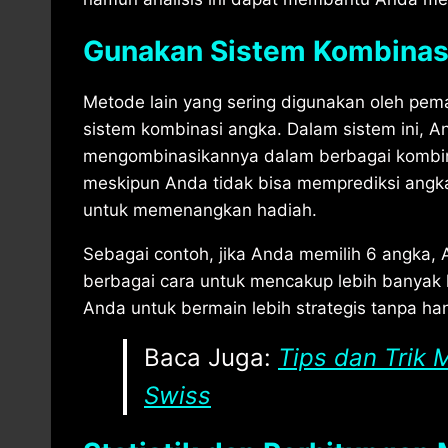
Gunakan Sistem Kombinas
Metode lain yang sering digunakan oleh pe
sistem kombinasi angka. Dalam sistem ini, A
mengombinasikannya dalam berbagai kombin
meskipun Anda tidak bisa memprediksi angk
untuk memenangkan hadiah.
Sebagai contoh, jika Anda memilih 6 angka
berbagai cara untuk mencakup lebih banyak
Anda untuk bermain lebih strategis tanpa 
Baca Juga:
Tips dan Trik
Swiss