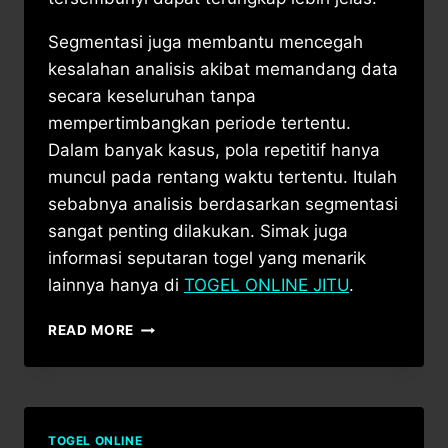
Segmentasi juga membantu mencegah
kesalahan analisis akibat memandang data
secara keseluruhan tanpa
mempertimbangkan periode tertentu.
Dalam banyak kasus, pola repetitif hanya
muncul pada rentang waktu tertentu. Itulah
sebabnya analisis berdasarkan segmentasi
sangat penting dilakukan. Simak juga
informasi seputaran togel yang menarik
lainnya hanya di
TOGEL ONLINE JITU
.
TEKNIK
READ MORE
PREDIKSI
TOGEL
MONACO
4D
JITU
TOGEL ONLINE