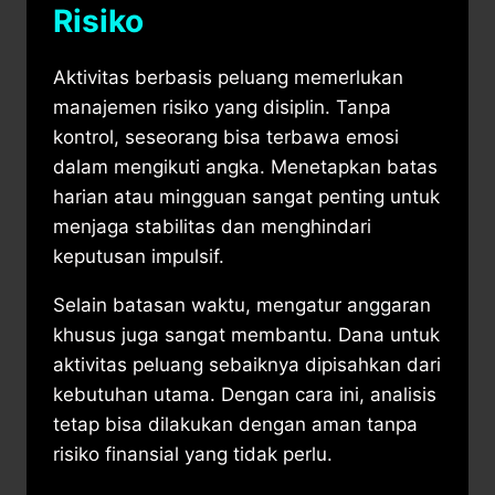
Risiko
Aktivitas berbasis peluang memerlukan
manajemen risiko yang disiplin. Tanpa
kontrol, seseorang bisa terbawa emosi
dalam mengikuti angka. Menetapkan batas
harian atau mingguan sangat penting untuk
menjaga stabilitas dan menghindari
keputusan impulsif.
Selain batasan waktu, mengatur anggaran
khusus juga sangat membantu. Dana untuk
aktivitas peluang sebaiknya dipisahkan dari
kebutuhan utama. Dengan cara ini, analisis
tetap bisa dilakukan dengan aman tanpa
risiko finansial yang tidak perlu.