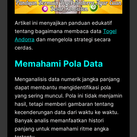
Artikel ini menyajikan panduan edukatif
tentang bagaimana membaca data
Togel
Andorra
dan mengelola strategi secara
cerdas.
Memahami Pola Data
Menganalisis data numerik jangka panjang
dapat membantu mengidentifikasi pola
yang sering muncul. Pola ini tidak menjamin
hasil, tetapi memberi gambaran tentang
kecenderungan data dari waktu ke waktu.
Banyak analis memanfaatkan histori
panjang untuk memahami ritme angka
tertentu.