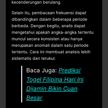
kecenderungan berulang.
Selain itu, pembacaan frekuensi dapat
dibandingkan dalam beberapa periode
berbeda. Dengan begitu, analis dapat
mengetahui apakah angka-angka tertentu
muncul secara konsisten atau hanya
merupakan anomali dalam satu periode
tertentu. Cara ini membuat analisis lebih
sistematis dan terukur.
Baca Juga:
Prediksi
Togel Filipina Hari Ini
Dijamin Bikin Cuan
Besar