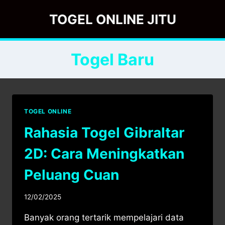
Skip
TOGEL ONLINE JITU
to
content
Togel Baru
TOGEL ONLINE
Rahasia Togel Gibraltar
2D: Cara Meningkatkan
Peluang Cuan
12/02/2025
Banyak orang tertarik mempelajari data