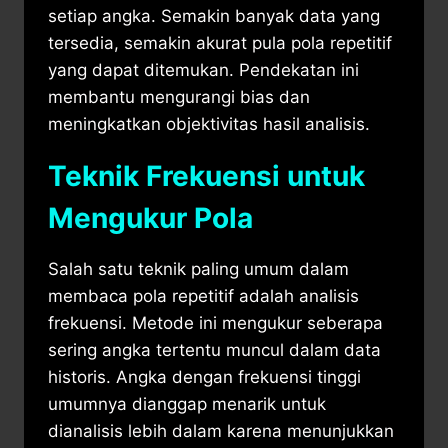
setiap angka. Semakin banyak data yang
tersedia, semakin akurat pula pola repetitif
yang dapat ditemukan. Pendekatan ini
membantu mengurangi bias dan
meningkatkan objektivitas hasil analisis.
Teknik Frekuensi untuk
Mengukur Pola
Salah satu teknik paling umum dalam
membaca pola repetitif adalah analisis
frekuensi. Metode ini mengukur seberapa
sering angka tertentu muncul dalam data
historis. Angka dengan frekuensi tinggi
umumnya dianggap menarik untuk
dianalisis lebih dalam karena menunjukkan