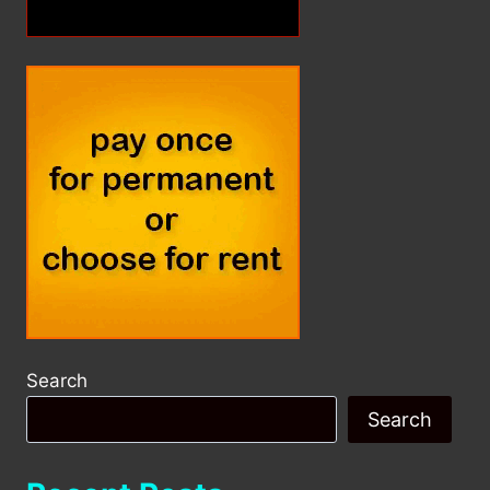
Search
Search