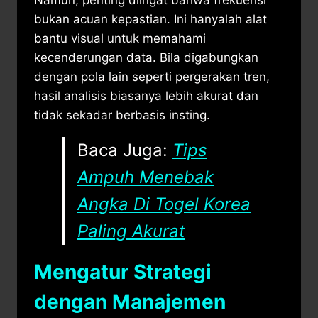
Namun, penting diingat bahwa frekuensi
bukan acuan kepastian. Ini hanyalah alat
bantu visual untuk memahami
kecenderungan data. Bila digabungkan
dengan pola lain seperti pergerakan tren,
hasil analisis biasanya lebih akurat dan
tidak sekadar berbasis insting.
Baca Juga:
Tips
Ampuh Menebak
Angka Di Togel Korea
Paling Akurat
Mengatur Strategi
dengan Manajemen