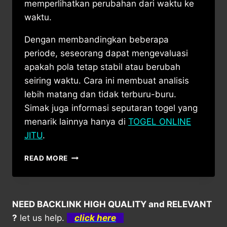
memperlihatkan perubahan dari waktu ke
waktu.
Dengan membandingkan beberapa
periode, seseorang dapat mengevaluasi
apakah pola tetap stabil atau berubah
seiring waktu. Cara ini membuat analisis
lebih matang dan tidak terburu-buru.
Simak juga informasi seputaran togel yang
menarik lainnya hanya di
TOGEL ONLINE
JITU
.
PANDUAN
READ MORE
BERMAIN
TOGEL
ANDORRA
AGAR
NEED BACKLINK HIGH QUALITY and RELEVANT
CUAN
?
let us help.
click here
BESAR