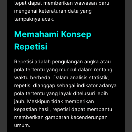
tepat dapat memberikan wawasan baru
mengenai keteraturan data yang
tampaknya acak.
Memahami Konsep
Repetisi
Repetisi adalah pengulangan angka atau
pola tertentu yang muncul dalam rentang
waktu berbeda. Dalam analisis statistik,
repetisi dianggap sebagai indikator adanya
pola tertentu yang layak ditelusuri lebih
jauh. Meskipun tidak memberikan
kepastian hasil, repetisi dapat membantu
memberikan gambaran kecenderungan
umum.