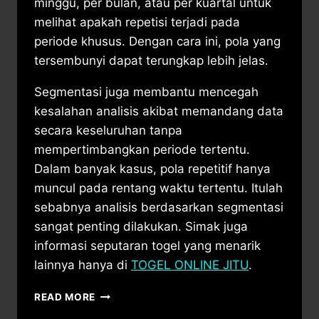
minggu, per bulan, atau per kuartal untuk
melihat apakah repetisi terjadi pada
periode khusus. Dengan cara ini, pola yang
tersembunyi dapat terungkap lebih jelas.
Segmentasi juga membantu mencegah
kesalahan analisis akibat memandang data
secara keseluruhan tanpa
mempertimbangkan periode tertentu.
Dalam banyak kasus, pola repetitif hanya
muncul pada rentang waktu tertentu. Itulah
sebabnya analisis berdasarkan segmentasi
sangat penting dilakukan. Simak juga
informasi seputaran togel yang menarik
lainnya hanya di
TOGEL ONLINE JITU
.
TEKNIK
READ MORE
PREDIKSI