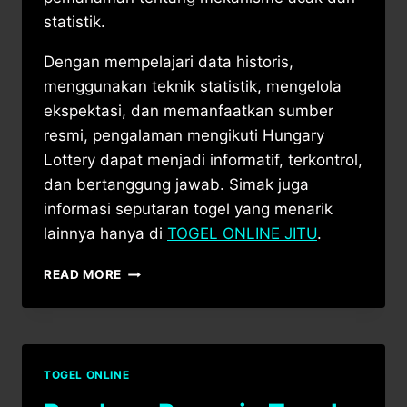
statistik.
Dengan mempelajari data historis,
menggunakan teknik statistik, mengelola
ekspektasi, dan memanfaatkan sumber
resmi, pengalaman mengikuti Hungary
Lottery dapat menjadi informatif, terkontrol,
dan bertanggung jawab. Simak juga
informasi seputaran togel yang menarik
lainnya hanya di
TOGEL ONLINE JITU
.
CARA
READ MORE
ANALISIS
DATA
KELUARAN
HUNGARY
LOTTERY
TOGEL ONLINE
AGAR
JACKPOT