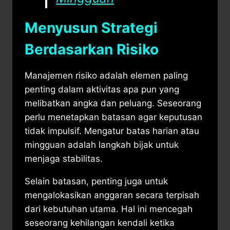
Menyusun Strategi
Berdasarkan Risiko
Manajemen risiko adalah elemen paling
penting dalam aktivitas apa pun yang
melibatkan angka dan peluang. Seseorang
perlu menetapkan batasan agar keputusan
tidak impulsif. Mengatur batas harian atau
mingguan adalah langkah bijak untuk
menjaga stabilitas.
Selain batasan, penting juga untuk
mengalokasikan anggaran secara terpisah
dari kebutuhan utama. Hal ini mencegah
seseorang kehilangan kendali ketika