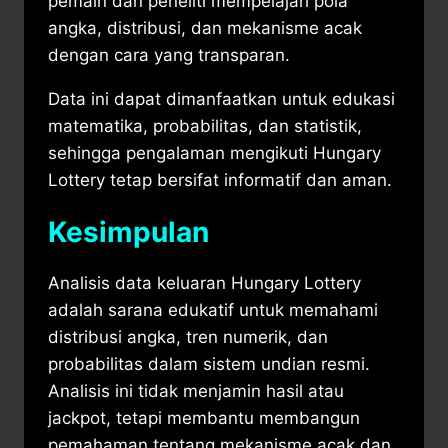
pemain dan peneliti mempelajari pola
angka, distribusi, dan mekanisme acak
dengan cara yang transparan.
Data ini dapat dimanfaatkan untuk edukasi
matematika, probabilitas, dan statistik,
sehingga pengalaman mengikuti Hungary
Lottery tetap bersifat informatif dan aman.
Kesimpulan
Analisis data keluaran Hungary Lottery
adalah sarana edukatif untuk memahami
distribusi angka, tren numerik, dan
probabilitas dalam sistem undian resmi.
Analisis ini tidak menjamin hasil atau
jackpot, tetapi membantu membangun
pemahaman tentang mekanisme acak dan