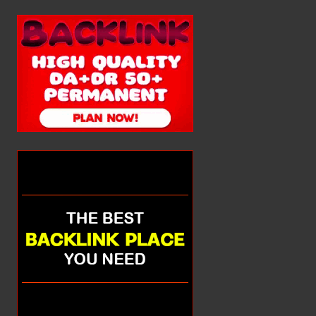
KONSISTEN