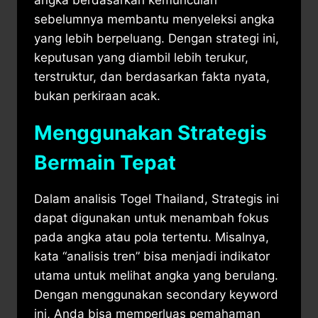
angka berdasarkan kemunculan
sebelumnya membantu menyeleksi angka
yang lebih berpeluang. Dengan strategi ini,
keputusan yang diambil lebih terukur,
terstruktur, dan berdasarkan fakta nyata,
bukan perkiraan acak.
Menggunakan Strategis
Bermain Tepat
Dalam analisis Togel Thailand, Strategis ini
dapat digunakan untuk menambah fokus
pada angka atau pola tertentu. Misalnya,
kata “analisis tren” bisa menjadi indikator
utama untuk melihat angka yang berulang.
Dengan menggunakan secondary keyword
ini, Anda bisa memperluas pemahaman