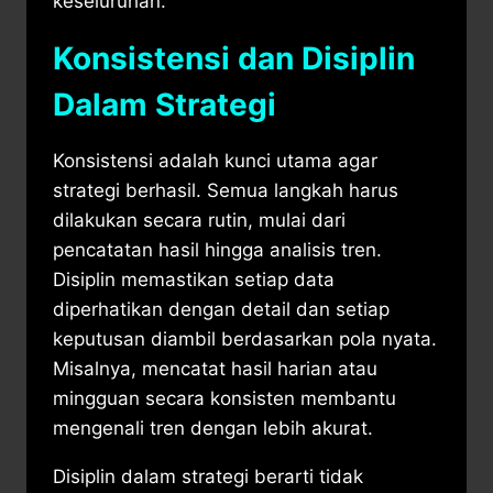
keseluruhan.
Konsistensi dan Disiplin
Dalam Strategi
Konsistensi adalah kunci utama agar
strategi berhasil. Semua langkah harus
dilakukan secara rutin, mulai dari
pencatatan hasil hingga analisis tren.
Disiplin memastikan setiap data
diperhatikan dengan detail dan setiap
keputusan diambil berdasarkan pola nyata.
Misalnya, mencatat hasil harian atau
mingguan secara konsisten membantu
mengenali tren dengan lebih akurat.
Disiplin dalam strategi berarti tidak