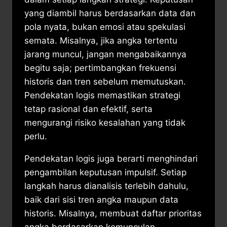
yang diambil harus berdasarkan data dan
pola nyata, bukan emosi atau spekulasi
semata. Misalnya, jika angka tertentu
jarang muncul, jangan mengabaikannya
begitu saja; pertimbangkan frekuensi
historis dan tren sebelum memutuskan.
Pendekatan logis memastikan strategi
tetap rasional dan efektif, serta
mengurangi risiko kesalahan yang tidak
perlu.
Pendekatan logis juga berarti menghindari
pengambilan keputusan impulsif. Setiap
langkah harus dianalisis terlebih dahulu,
baik dari sisi tren angka maupun data
historis. Misalnya, membuat daftar prioritas