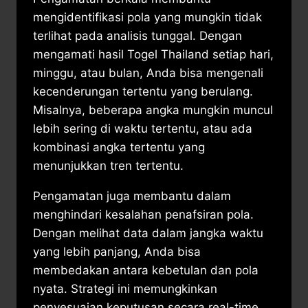
mengidentifikasi pola yang mungkin tidak
terlihat pada analisis tunggal. Dengan
mengamati hasil Togel Thailand setiap hari,
minggu, atau bulan, Anda bisa mengenali
kecenderungan tertentu yang berulang.
Misalnya, beberapa angka mungkin muncul
lebih sering di waktu tertentu, atau ada
kombinasi angka tertentu yang
menunjukkan tren tertentu.
Pengamatan juga membantu dalam
menghindari kesalahan penafsiran pola.
Dengan melihat data dalam jangka waktu
yang lebih panjang, Anda bisa
membedakan antara kebetulan dan pola
nyata. Strategi ini memungkinkan
penyesuaian keputusan secara real-time