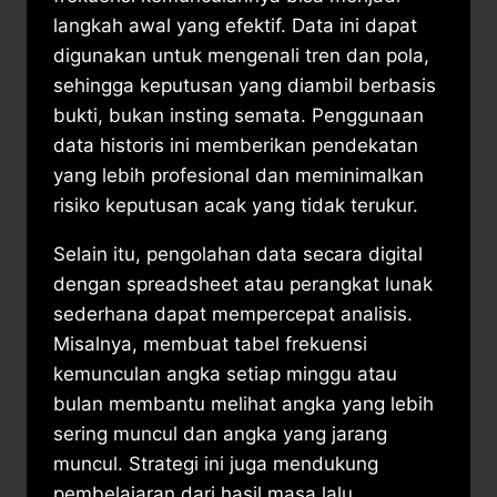
langkah awal yang efektif. Data ini dapat
digunakan untuk mengenali tren dan pola,
sehingga keputusan yang diambil berbasis
bukti, bukan insting semata. Penggunaan
data historis ini memberikan pendekatan
yang lebih profesional dan meminimalkan
risiko keputusan acak yang tidak terukur.
Selain itu, pengolahan data secara digital
dengan spreadsheet atau perangkat lunak
sederhana dapat mempercepat analisis.
Misalnya, membuat tabel frekuensi
kemunculan angka setiap minggu atau
bulan membantu melihat angka yang lebih
sering muncul dan angka yang jarang
muncul. Strategi ini juga mendukung
pembelajaran dari hasil masa lalu,