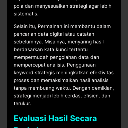
pola dan menyesuaikan strategi agar lebih
sistematis.
Selain itu, Permainan ini membantu dalam
pencarian data digital atau catatan
sebelumnya. Misalnya, menyaring hasil
berdasarkan kata kunci tertentu
mempermudah pengolahan data dan
mempercepat analisis. Penggunaan
keyword strategis meningkatkan efektivitas
proses dan memaksimalkan hasil analisis
tanpa membuang waktu. Dengan demikian,
strategi menjadi lebih cerdas, efisien, dan
terukur.
Evaluasi Hasil Secara