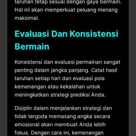
taruhan tetap sesuai dengan gaya bermain.
Hal ini akan memperkuat peluang menang
maksimal.
Evaluasi Dan Konsistensi
Bermain
Konsistensi dan evaluasi permainan sangat
penting dalam jangka panjang. Catat hasil
taruhan setiap hari dan evaluasi pola
kemenangan atau kekalahan untuk
meningkatkan strategi prediksi Anda.
Disiplin dalam menjalankan strategi dan
tidak tergoda memasang angka secara
emosional akan membuat Anda lebih
fokus. Dengan cara ini, kemenangan