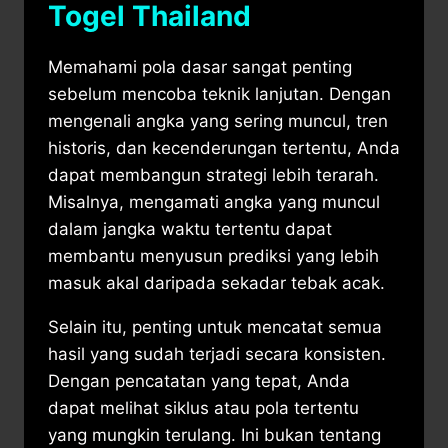
Togel Thailand
Memahami pola dasar sangat penting
sebelum mencoba teknik lanjutan. Dengan
mengenali angka yang sering muncul, tren
historis, dan kecenderungan tertentu, Anda
dapat membangun strategi lebih terarah.
Misalnya, mengamati angka yang muncul
dalam jangka waktu tertentu dapat
membantu menyusun prediksi yang lebih
masuk akal daripada sekadar tebak acak.
Selain itu, penting untuk mencatat semua
hasil yang sudah terjadi secara konsisten.
Dengan pencatatan yang tepat, Anda
dapat melihat siklus atau pola tertentu
yang mungkin terulang. Ini bukan tentang