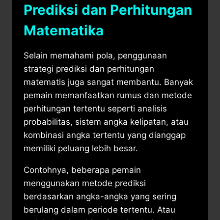
Prediksi dan Perhitungan
Matematika
Selain memahami pola, penggunaan
strategi prediksi dan perhitungan
matematis juga sangat membantu. Banyak
pemain memanfaatkan rumus dan metode
perhitungan tertentu seperti analisis
probabilitas, sistem angka kelipatan, atau
kombinasi angka tertentu yang dianggap
memiliki peluang lebih besar.
Contohnya, beberapa pemain
menggunakan metode prediksi
berdasarkan angka-angka yang sering
berulang dalam periode tertentu. Atau