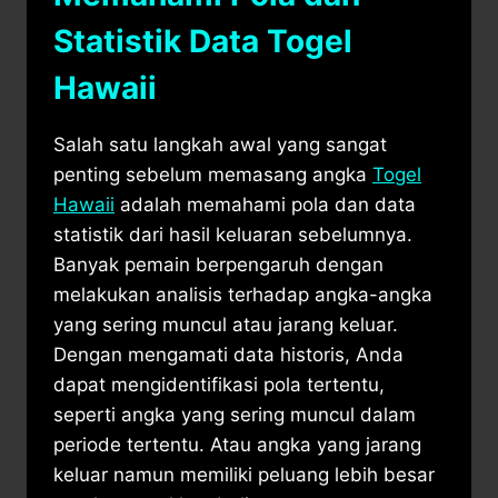
Statistik Data Togel
Hawaii
Salah satu langkah awal yang sangat
penting sebelum memasang angka
Togel
Hawaii
adalah memahami pola dan data
statistik dari hasil keluaran sebelumnya.
Banyak pemain berpengaruh dengan
melakukan analisis terhadap angka-angka
yang sering muncul atau jarang keluar.
Dengan mengamati data historis, Anda
dapat mengidentifikasi pola tertentu,
seperti angka yang sering muncul dalam
periode tertentu. Atau angka yang jarang
keluar namun memiliki peluang lebih besar