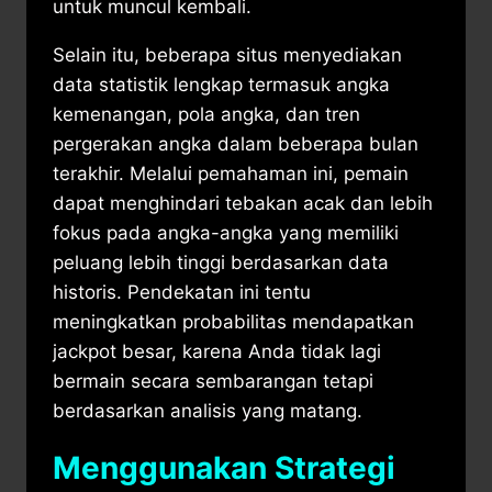
untuk muncul kembali.
Selain itu, beberapa situs menyediakan
data statistik lengkap termasuk angka
kemenangan, pola angka, dan tren
pergerakan angka dalam beberapa bulan
terakhir. Melalui pemahaman ini, pemain
dapat menghindari tebakan acak dan lebih
fokus pada angka-angka yang memiliki
peluang lebih tinggi berdasarkan data
historis. Pendekatan ini tentu
meningkatkan probabilitas mendapatkan
jackpot besar, karena Anda tidak lagi
bermain secara sembarangan tetapi
berdasarkan analisis yang matang.
Menggunakan Strategi