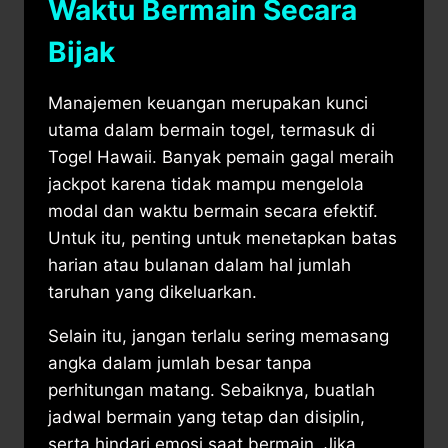
Waktu Bermain Secara
Bijak
Manajemen keuangan merupakan kunci
utama dalam bermain togel, termasuk di
Togel Hawaii. Banyak pemain gagal meraih
jackpot karena tidak mampu mengelola
modal dan waktu bermain secara efektif.
Untuk itu, penting untuk menetapkan batas
harian atau bulanan dalam hal jumlah
taruhan yang dikeluarkan.
Selain itu, jangan terlalu sering memasang
angka dalam jumlah besar tanpa
perhitungan matang. Sebaiknya, buatlah
jadwal bermain yang tetap dan disiplin,
serta hindari emosi saat bermain. Jika