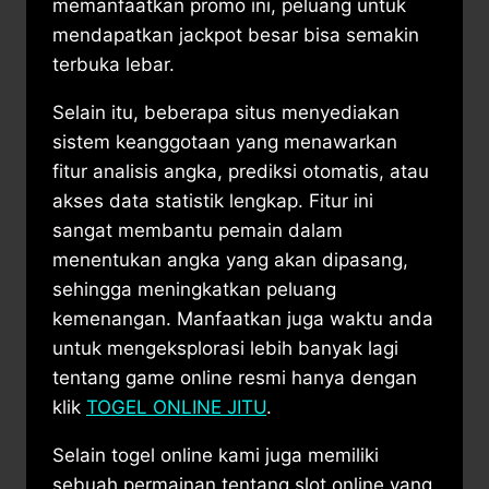
memanfaatkan promo ini, peluang untuk
mendapatkan jackpot besar bisa semakin
terbuka lebar.
Selain itu, beberapa situs menyediakan
sistem keanggotaan yang menawarkan
fitur analisis angka, prediksi otomatis, atau
akses data statistik lengkap. Fitur ini
sangat membantu pemain dalam
menentukan angka yang akan dipasang,
sehingga meningkatkan peluang
kemenangan. Manfaatkan juga waktu anda
untuk mengeksplorasi lebih banyak lagi
tentang game online resmi hanya dengan
klik
TOGEL ONLINE JITU
.
Selain togel online kami juga memiliki
sebuah permainan tentang slot online yang