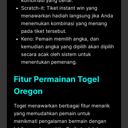
kombinasi yang benar.
Scratch-it: Tiket instant win yang
menawarkan hadiah langsung jika Anda
menemukan kombinasi yang menang
pada tiket tersebut.
Keno: Pemain memilih angka, dan
kemudian angka yang dipilih akan dipilih
secara acak oleh sistem untuk
menentukan pemenang.
Fitur Permainan Togel
Oregon
Togel menawarkan berbagai fitur menarik
yang memudahkan pemain untuk
menikmati pengalaman bermain dengan