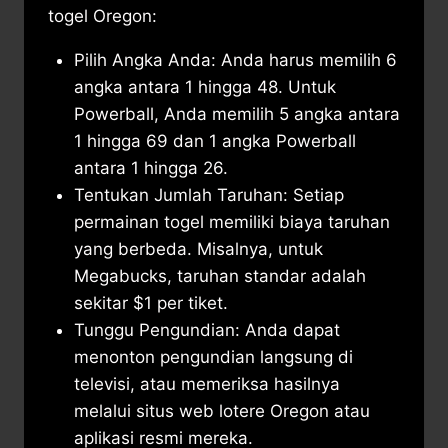
togel Oregon:
Pilih Angka Anda: Anda harus memilih 6
angka antara 1 hingga 48. Untuk
Powerball, Anda memilih 5 angka antara
1 hingga 69 dan 1 angka Powerball
antara 1 hingga 26.
Tentukan Jumlah Taruhan: Setiap
permainan togel memiliki biaya taruhan
yang berbeda. Misalnya, untuk
Megabucks, taruhan standar adalah
sekitar $1 per tiket.
Tunggu Pengundian: Anda dapat
menonton pengundian langsung di
televisi, atau memeriksa hasilnya
melalui situs web lotere Oregon atau
aplikasi resmi mereka.