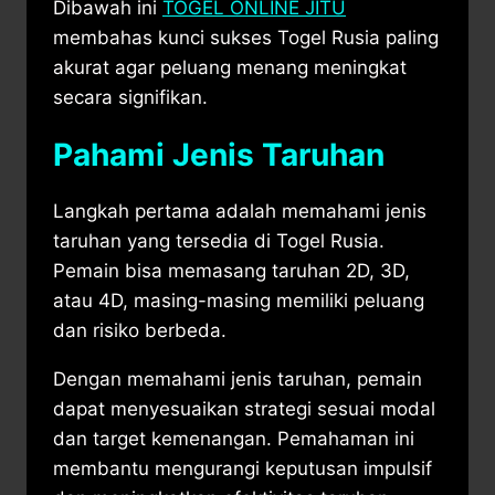
Dibawah ini
TOGEL ONLINE JITU
membahas kunci sukses Togel Rusia paling
akurat agar peluang menang meningkat
secara signifikan.
Pahami Jenis Taruhan
Langkah pertama adalah memahami jenis
taruhan yang tersedia di Togel Rusia.
Pemain bisa memasang taruhan 2D, 3D,
atau 4D, masing-masing memiliki peluang
dan risiko berbeda.
Dengan memahami jenis taruhan, pemain
dapat menyesuaikan strategi sesuai modal
dan target kemenangan. Pemahaman ini
membantu mengurangi keputusan impulsif