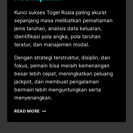
Kunci sukses Togel Rusia paling akurat
sepanjang masa melibatkan pemahaman
jenis taruhan, analisis data keluaran,
identifikasi pola angka, pola taruhan
teratur, dan manajemen modal.
Dengan strategi terstruktur, disiplin, dan
fokus, pemain bisa meraih kemenangan
besar lebih cepat, meningkatkan peluang
jackpot, dan membuat pengalaman
bermain lebih menguntungkan serta
menyenangkan.
KUNCI
READ MORE
SUKSES
TOGEL
RUSIA